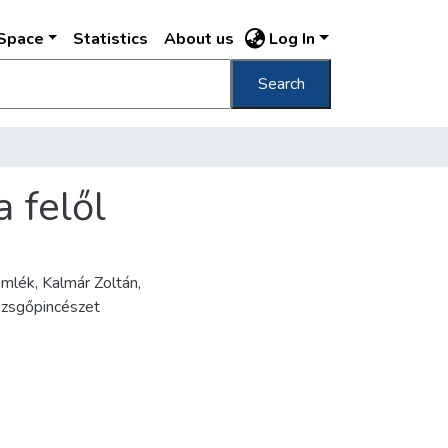
DSpace
Statistics
About us
Log In
Search
a felől
emlék, Kalmár Zoltán,
Pezsgőpincészet