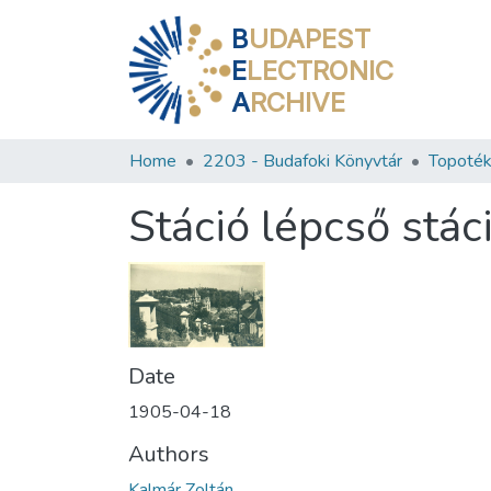
B
UDAPEST
E
LECTRONIC
A
RCHIVE
Home
2203 - Budafoki Könyvtár
Topoték
Stáció lépcső stáci
Date
1905-04-18
Authors
Kalmár Zoltán