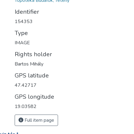
Topotéka Budafok, Tétény
Identifier
154353
Type
IMAGE
Rights holder
Bartos Mihály
GPS latitude
47.42717
GPS longitude
19.03582
Full item page