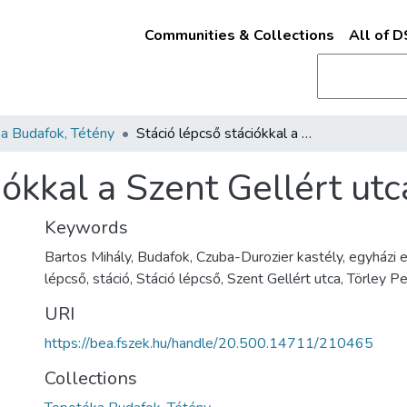
Communities & Collections
All of 
a Budafok, Tétény
Stáció lépcső stációkkal a Szent Gellért utca felől
ókkal a Szent Gellért utc
Keywords
Bartos Mihály, Budafok, Czuba-Durozier kastély, egyházi 
lépcső, stáció, Stáció lépcső, Szent Gellért utca, Törley 
URI
https://bea.fszek.hu/handle/20.500.14711/210465
Collections