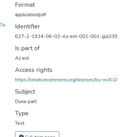
Format
application/pdf
d7e
Identifier
627-2-1934-06-02-Az-est-001-001-gizi339
Is part of
Az est
Access rights
https://creativecommons.org/licenses/by-nc/4.0/
Subject
Duna-part
Type
Text