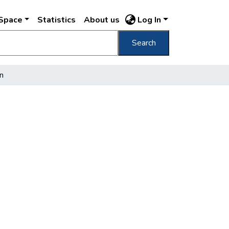
DSpace
Statistics
About us
Log In
Search
n