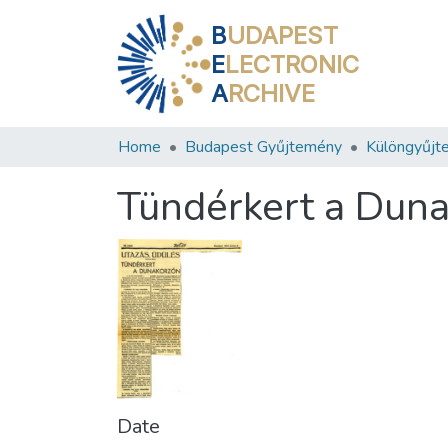
B
UDAPEST
E
LECTRONIC
A
RCHIVE
Home
Budapest Gyűjtemény
Különgyűjt
Tündérkert a Dun
Date