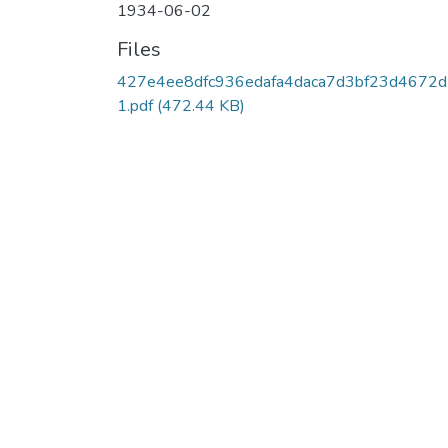
1934-06-02
Files
427e4ee8dfc936edafa4daca7d3bf23d4672
1.pdf
(472.44 KB)