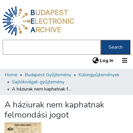
B
UDAPEST
E
LECTRONIC
A
RCHIVE
Search
(current
Log In
Home
Budapest Gyűjtemény
Különgyűjtemények
Communities & Collections
Sajtókivágat-gyűjtemény
All of DSpace
A háziurak nem kaphatnak felmondási jogot
Statistics
A háziurak nem kaphatnak
About us
felmondási jogot