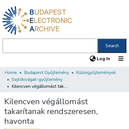
B
UDAPEST
E
LECTRONIC
A
RCHIVE
Search
(current
Log In
Home
Budapest Gyűjtemény
Különgyűjtemények
Communities & Collections
Sajtókivágat-gyűjtemény
All of DSpace
Kilencven végállomást takarítanak rendszeresen, havonta
Statistics
Kilencven végállomást
About us
takarítanak rendszeresen,
havonta