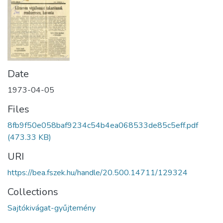
Date
1973-04-05
Files
8fb9f50e058baf9234c54b4ea068533de85c5eff.pdf
(473.33 KB)
URI
https://bea.fszek.hu/handle/20.500.14711/129324
Collections
Sajtókivágat-gyűjtemény