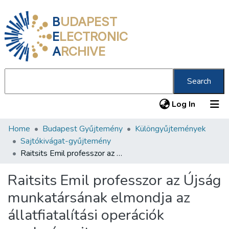
B
UDAPEST
E
LECTRONIC
A
RCHIVE
Search
(current
Log In
Home
Budapest Gyűjtemény
Különgyűjtemények
Communities & Collections
Sajtókivágat-gyűjtemény
All of DSpace
Raitsits Emil professzor az Újság munkatársának elmondja az állatfiatalítási operációk eredményeit
Statistics
Raitsits Emil professzor az Újság
About us
munkatársának elmondja az
állatfiatalítási operációk