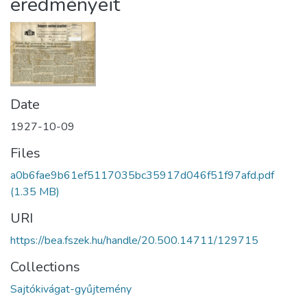
eredményeit
Date
1927-10-09
Files
a0b6fae9b61ef5117035bc35917d046f51f97afd.pdf
(1.35 MB)
URI
https://bea.fszek.hu/handle/20.500.14711/129715
Collections
Sajtókivágat-gyűjtemény