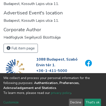
Budapest, Kossuth Lajos utca 11.
Advertised Event's location
Budapest, Kossuth Lajos utca 11.
Corporate Author
Hadifoglyok Segélyező Bizottsága
Full item page
1088 Budapest, Szabó
Ervin tér 1.
+36-1-411-5000
info@fszek.hu
We collect and process your personal information for the
https://fszek.hu
following purposes:
Authentication, Preferences,
Acknowledgement and Statistics
.
To learn more, please read our
privacy policy
.
Customize
Decline
That's ok