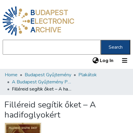
B
UDAPEST
E
LECTRONIC
A
RCHIVE
Search
(current
Log In
Home
Budapest Gyűjtemény
Plakátok
Communities & Collections
A Budapest Gyűjtemény Plakáttárának plakátjai
All of DSpace
Filléreid segítik őket – A hadifoglyokért
Statistics
Filléreid segítik őket – A
About us
hadifoglyokért