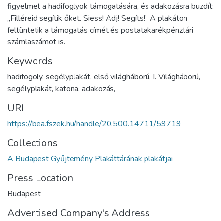
figyelmet a hadifoglyok támogatására, és adakozásra buzdít:
„Filléreid segítik őket. Siess! Adj! Segíts!” A plakáton
feltüntetik a támogatás címét és postatakarékpénztári
számlaszámot is.
Keywords
hadifogoly, segélyplakát, első világháború, I. Világháború,
segélyplakát, katona, adakozás,
URI
https://bea.fszek.hu/handle/20.500.14711/59719
Collections
A Budapest Gyűjtemény Plakáttárának plakátjai
Press Location
Budapest
Advertised Company's Address