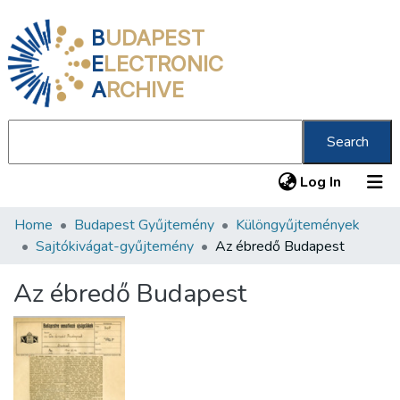
B
UDAPEST
E
LECTRONIC
A
RCHIVE
Search
(current
Log In
Home
Budapest Gyűjtemény
Különgyűjtemények
Communities & Collections
Sajtókivágat-gyűjtemény
Az ébredő Budapest
All of DSpace
Az ébredő Budapest
Statistics
About us