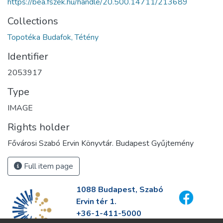
https://bea.fszek.hu/handle/20.500.14711/213689
Collections
Topotéka Budafok, Tétény
Identifier
2053917
Type
IMAGE
Rights holder
Fővárosi Szabó Ervin Könyvtár. Budapest Gyűjtemény
Full item page
1088 Budapest, Szabó
Ervin tér 1.
+36-1-411-5000