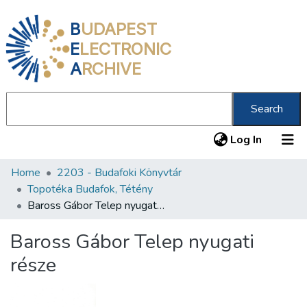
B
UDAPEST
E
LECTRONIC
A
RCHIVE
Search
(current
Log In
Home
2203 - Budafoki Könyvtár
Communities & Collections
Topotéka Budafok, Tétény
All of DSpace
Baross Gábor Telep nyugati része
Statistics
Baross Gábor Telep nyugati
About us
része