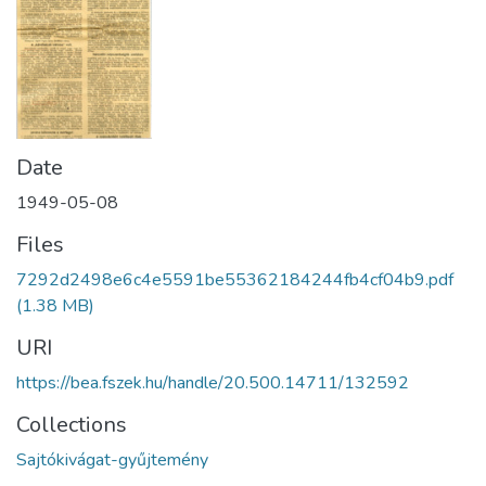
Date
1949-05-08
Files
7292d2498e6c4e5591be55362184244fb4cf04b9.pdf
(1.38 MB)
URI
https://bea.fszek.hu/handle/20.500.14711/132592
Collections
Sajtókivágat-gyűjtemény