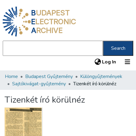
B
UDAPEST
E
LECTRONIC
A
RCHIVE
Search
(current
Log In
Home
Budapest Gyűjtemény
Különgyűjtemények
Communities & Collections
Sajtókivágat-gyűjtemény
Tizenkét író körülnéz
All of DSpace
Tizenkét író körülnéz
Statistics
About us