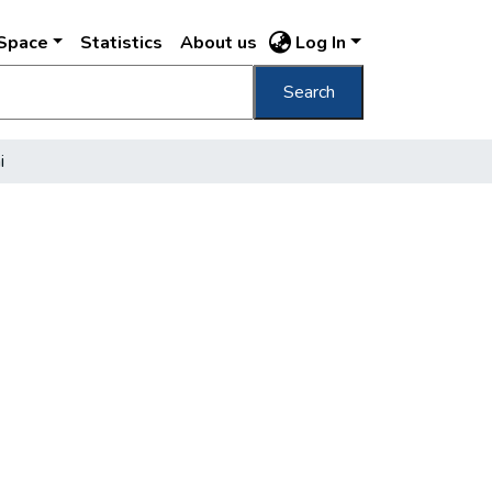
DSpace
Statistics
About us
Log In
Search
i