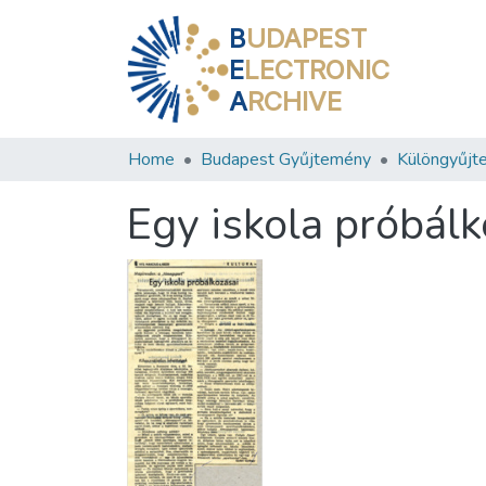
B
UDAPEST
E
LECTRONIC
A
RCHIVE
Home
Budapest Gyűjtemény
Különgyűjt
Egy iskola próbálk