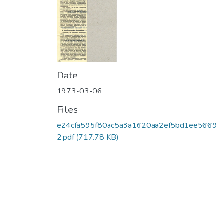
Date
1973-03-06
Files
e24cfa595f80ac5a3a1620aa2ef5bd1ee5669
2.pdf
(717.78 KB)