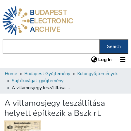
B
UDAPEST
E
LECTRONIC
A
RCHIVE
Search
(current
Log In
Home
Budapest Gyűjtemény
Különgyűjtemények
Communities & Collections
Sajtókivágat-gyűjtemény
All of DSpace
A villamosjegy leszállítása helyett építkezik a Bszk rt.
Statistics
A villamosjegy leszállítása
About us
helyett építkezik a Bszk rt.