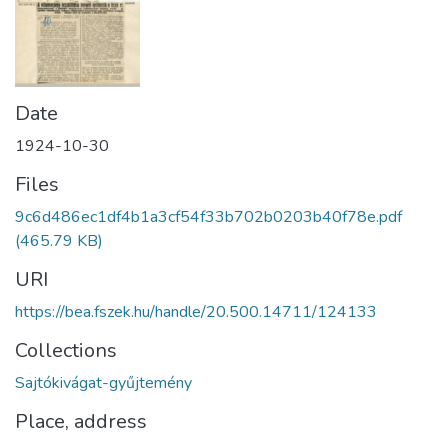
Date
1924-10-30
Files
9c6d486ec1df4b1a3cf54f33b702b0203b40f78e.pdf
(465.79 KB)
URI
https://bea.fszek.hu/handle/20.500.14711/124133
Collections
Sajtókivágat-gyűjtemény
Place, address