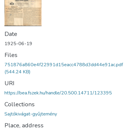
Date
1925-06-19
Files
751876a860e4f22991d15eacc4788d3dd44e91ac.pdf
(544.24 KB)
URI
https://bea.fszek.hu/handle/20.500.14711/123395
Collections
Sajtókivágat-gyűjtemény
Place, address