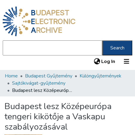
B
UDAPEST
E
LECTRONIC
A
RCHIVE
Search
(current
Log In
Home
Budapest Gyűjtemény
Különgyűjtemények
Communities & Collections
Sajtókivágat-gyűjtemény
All of DSpace
Budapest lesz Középeurópa tengeri kikötője a Vaskapu szabályozásával
Statistics
Budapest lesz Középeurópa
About us
tengeri kikötője a Vaskapu
szabályozásával