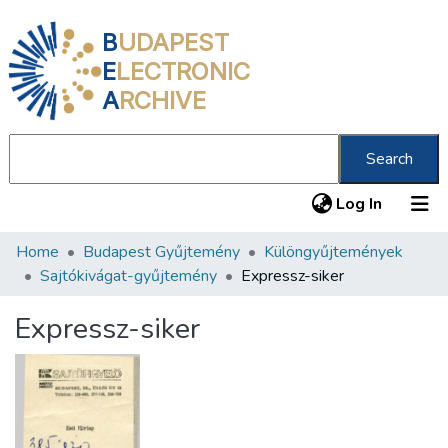
B
UDAPEST
E
LECTRONIC
A
RCHIVE
Search
(current
Log In
Home
Budapest Gyűjtemény
Különgyűjtemények
Communities & Collections
Sajtókivágat-gyűjtemény
Expressz-siker
All of DSpace
Expressz-siker
Statistics
About us