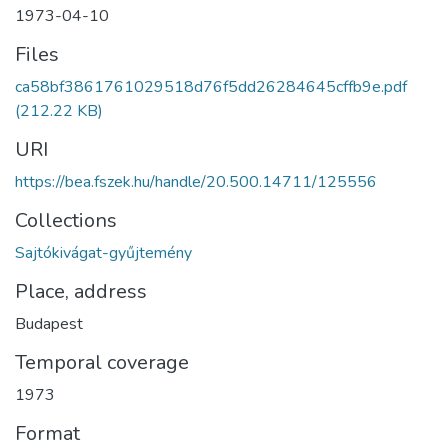
1973-04-10
Files
ca58bf3861761029518d76f5dd26284645cffb9e.pdf
(212.22 KB)
URI
https://bea.fszek.hu/handle/20.500.14711/125556
Collections
Sajtókivágat-gyűjtemény
Place, address
Budapest
Temporal coverage
1973
Format