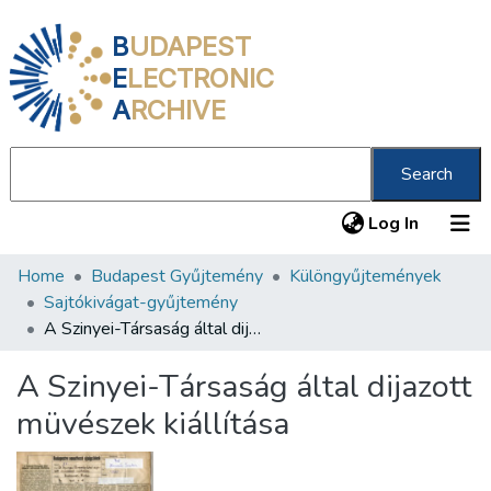
B
UDAPEST
E
LECTRONIC
A
RCHIVE
Search
(current
Log In
Home
Budapest Gyűjtemény
Különgyűjtemények
Communities & Collections
Sajtókivágat-gyűjtemény
All of DSpace
A Szinyei-Társaság által dijazott müvészek kiállítása
Statistics
A Szinyei-Társaság által dijazott
About us
müvészek kiállítása