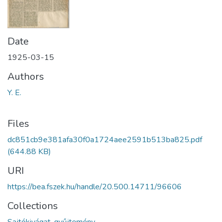
Date
1925-03-15
Authors
Y. E.
Files
dc851cb9e381afa30f0a1724aee2591b513ba825.pdf
(644.88 KB)
URI
https://bea.fszek.hu/handle/20.500.14711/96606
Collections
Sajtókivágat-gyűjtemény