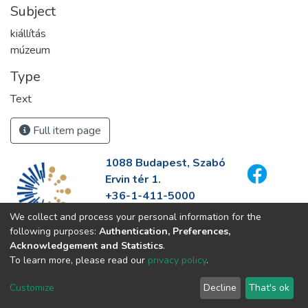
Subject
kiállítás
múzeum
Type
Text
Full item page
1088 Budapest, Szabó
Ervin tér 1.
+36-1-411-5000
info@fszek.hu
We collect and process your personal information for the
https://fszek.hu
following purposes:
Authentication, Preferences,
Acknowledgement and Statistics
.
To learn more, please read our
privacy policy
.
Customize
Decline
That's ok