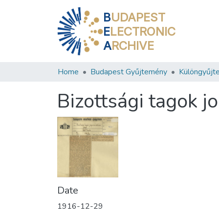
B
UDAPEST
E
LECTRONIC
A
RCHIVE
Home
Budapest Gyűjtemény
Különgyűjt
Bizottsági tagok j
Date
1916-12-29