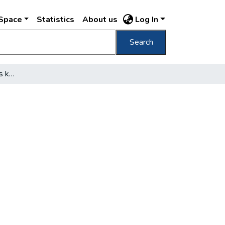
DSpace
Statistics
About us
Log In
Search
Bizottsági tagok jogai és kötelességei