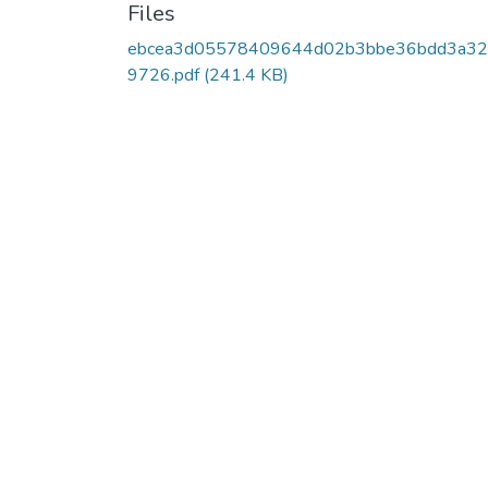
Files
ebcea3d05578409644d02b3bbe36bdd3a3
9726.pdf
(241.4 KB)