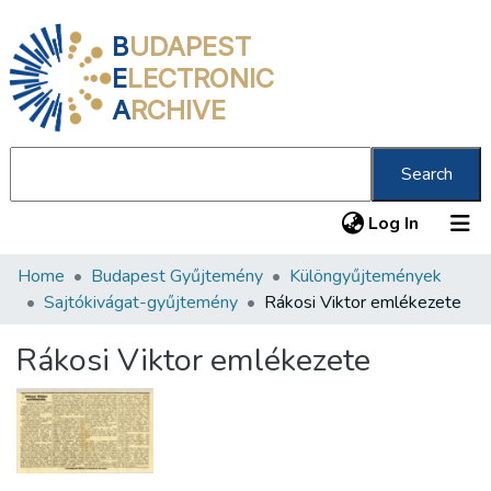
B
UDAPEST
E
LECTRONIC
A
RCHIVE
Search
(current
Log In
Home
Budapest Gyűjtemény
Különgyűjtemények
Communities & Collections
Sajtókivágat-gyűjtemény
Rákosi Viktor emlékezete
All of DSpace
Rákosi Viktor emlékezete
Statistics
About us