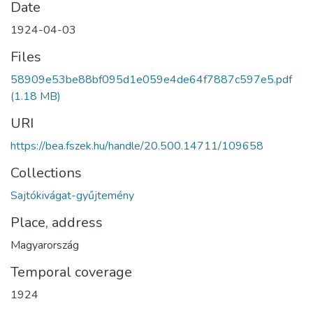
Date
1924-04-03
Files
58909e53be88bf095d1e059e4de64f7887c597e5.pdf
(1.18 MB)
URI
https://bea.fszek.hu/handle/20.500.14711/109658
Collections
Sajtókivágat-gyűjtemény
Place, address
Magyarország
Temporal coverage
1924