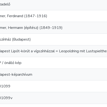
zadelő
lner, Ferdinand (1847-1916)
mer, Hermann (építész) (1849-1919)
színház (Budapest)
apest Lipót-körút a vígszínházzal = Leopoldring mit Lustspielthe
 / önálló kép
apest-képarchívum
01099
01099v