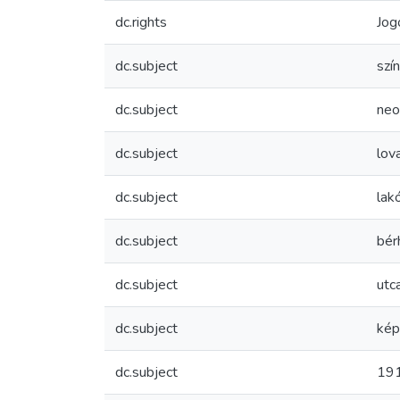
dc.rights
Jog
dc.subject
szí
dc.subject
neo
dc.subject
lov
dc.subject
lak
dc.subject
bér
dc.subject
utc
dc.subject
kép
dc.subject
191