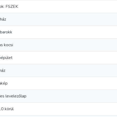
ok: FSZEK
nház
barokk
as kocsi
óépület
ház
akép
es levelezőlap
0 körül