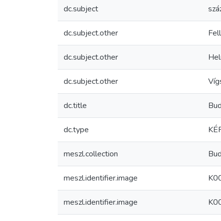
dc.subject
szá
dc.subject.other
Fel
dc.subject.other
Hel
dc.subject.other
Víg
dc.title
Bud
dc.type
KÉP
meszl.collection
Bud
meszl.identifier.image
K0
meszl.identifier.image
K0