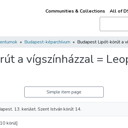
Communities & Collections
All of 
mentumok
Budapest-képarchívum
út a vígszínházzal = Leo
Simple item page
apest. 13. kerület. Szent István körút 14.
10 körül]