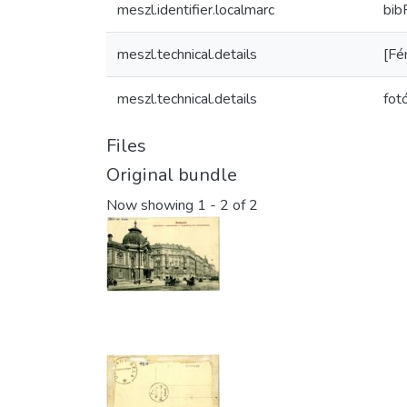
meszl.identifier.localmarc
bi
meszl.technical.details
[Fé
meszl.technical.details
fot
Files
Original bundle
Now showing
1 - 2 of 2