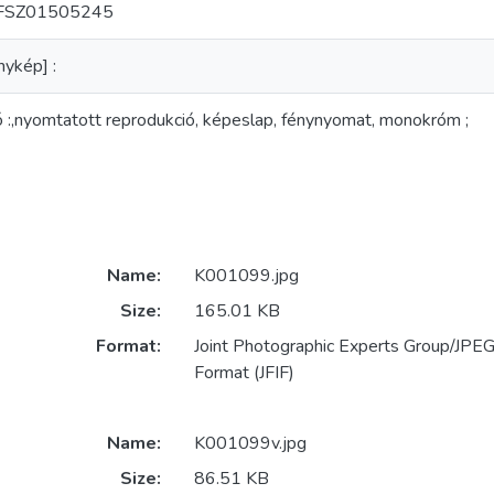
bFSZ01505245
nykép] :
ó :,nyomtatott reprodukció, képeslap, fénynyomat, monokróm ;
Name:
K001099.jpg
Size:
165.01 KB
Format:
Joint Photographic Experts Group/JPEG 
Format (JFIF)
Name:
K001099v.jpg
Size:
86.51 KB