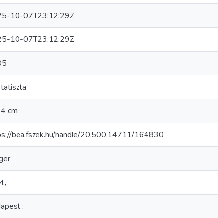
25-10-07T23:12:29Z
25-10-07T23:12:29Z
05
tatiszta
14 cm
ps://bea.fszek.hu/handle/20.500.14711/164830
ger
.,
apest :