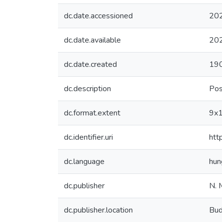
dc.date.accessioned
20
dc.date.available
20
dc.date.created
19
dc.description
Pos
dc.format.extent
9x
dc.identifier.uri
htt
dc.language
hun
dc.publisher
N. M
dc.publisher.location
Bud