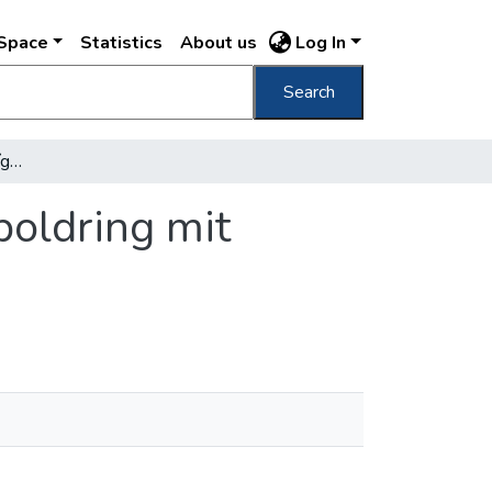
DSpace
Statistics
About us
Log In
Search
Budapest Lipót-körút a vígszínházzal = Leopoldring mit Lustspieltheater
poldring mit