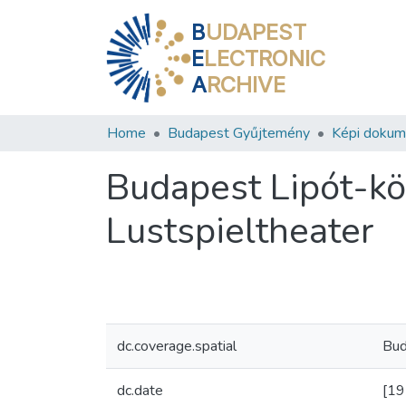
B
UDAPEST
E
LECTRONIC
A
RCHIVE
Home
Budapest Gyűjtemény
Képi doku
Budapest Lipót-kör
Lustspieltheater
dc.coverage.spatial
Bud
dc.date
[19