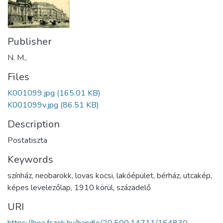
Publisher
N. M.,
Files
K001099.jpg
(165.01 KB)
K001099v.jpg
(86.51 KB)
Description
Postatiszta
Keywords
színház
,
neobarokk
,
lovas kocsi
,
lakóépület
,
bérház
,
utcakép
,
képes levelezőlap
,
1910 körül
,
századelő
URI
https://bea.fszek.hu/handle/20.500.14711/164830