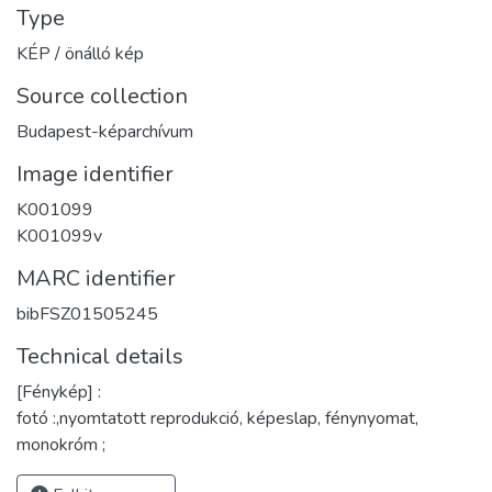
Type
KÉP / önálló kép
Source collection
Budapest-képarchívum
Image identifier
K001099
K001099v
MARC identifier
bibFSZ01505245
Technical details
[Fénykép] :
fotó :,nyomtatott reprodukció, képeslap, fénynyomat,
monokróm ;