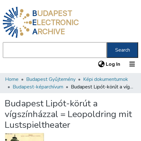
B
UDAPEST
E
LECTRONIC
A
RCHIVE
Search
(current
Log In
Home
Budapest Gyűjtemény
Képi dokumentumok
Communities & Collections
Budapest-képarchívum
Budapest Lipót-körút a vígszínházzal = Leopoldring mit Lustspieltheater
All of DSpace
Budapest Lipót-körút a
Statistics
vígszínházzal = Leopoldring mit
About us
Lustspieltheater