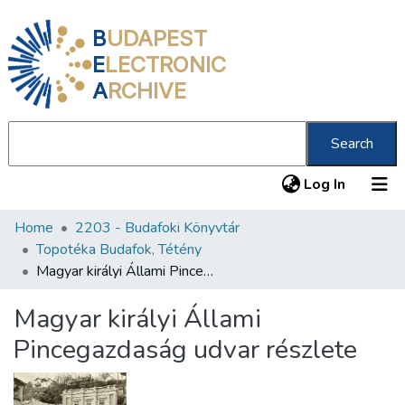
B
UDAPEST
E
LECTRONIC
A
RCHIVE
Search
(current
Log In
Home
2203 - Budafoki Könyvtár
Communities & Collections
Topotéka Budafok, Tétény
All of DSpace
Magyar királyi Állami Pincegazdaság udvar részlete
Statistics
Magyar királyi Állami
About us
Pincegazdaság udvar részlete