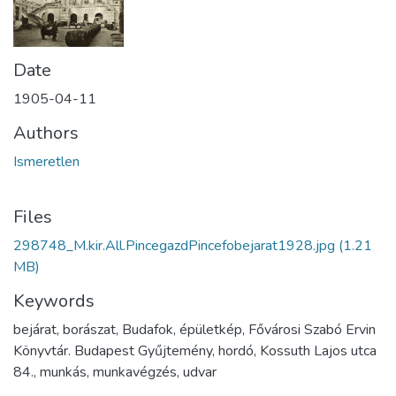
Date
1905-04-11
Authors
Ismeretlen
Files
298748_M.kir.All.PincegazdPincefobejarat1928.jpg
(1.21
MB)
Keywords
bejárat, borászat, Budafok, épületkép, Fővárosi Szabó Ervin
Könyvtár. Budapest Gyűjtemény, hordó, Kossuth Lajos utca
84., munkás, munkavégzés, udvar