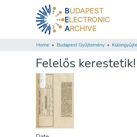
B
UDAPEST
E
LECTRONIC
A
RCHIVE
Home
Budapest Gyűjtemény
Különgyűjt
Felelős kerestetik!
Date