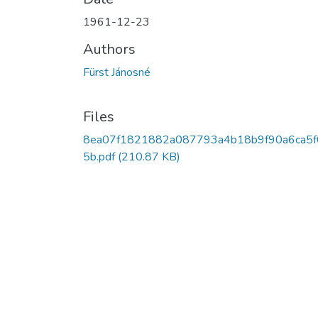
1961-12-23
Authors
Fürst Jánosné
Files
8ea07f1821882a087793a4b18b9f90a6ca5f
5b.pdf
(210.87 KB)