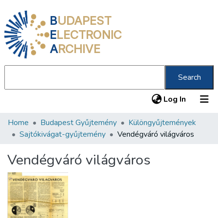
B
UDAPEST
E
LECTRONIC
A
RCHIVE
Search
(current
Log In
Home
Budapest Gyűjtemény
Különgyűjtemények
Communities & Collections
Sajtókivágat-gyűjtemény
Vendégváró világváros
All of DSpace
Vendégváró világváros
Statistics
About us