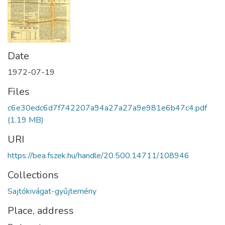
Date
1972-07-19
Files
c6e30edc6d7f742207a94a27a27a9e981e6b47c4.pdf
(1.19 MB)
URI
https://bea.fszek.hu/handle/20.500.14711/108946
Collections
Sajtókivágat-gyűjtemény
Place, address