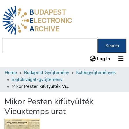
B
UDAPEST
E
LECTRONIC
A
RCHIVE
Search
(current
Log In
Home
Budapest Gyűjtemény
Különgyűjtemények
Communities & Collections
Sajtókivágat-gyűjtemény
All of DSpace
Mikor Pesten kifütyülték Vieuxtemps urat
Statistics
Mikor Pesten kifütyülték
About us
Vieuxtemps urat