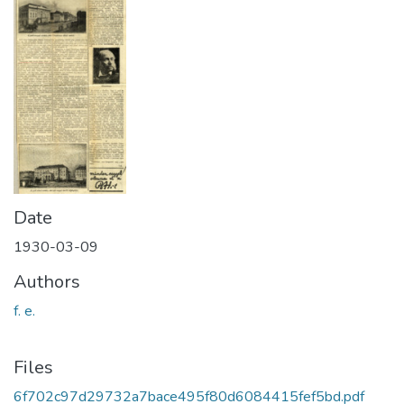
Date
1930-03-09
Authors
f. e.
Files
6f702c97d29732a7bace495f80d6084415fef5bd.pdf