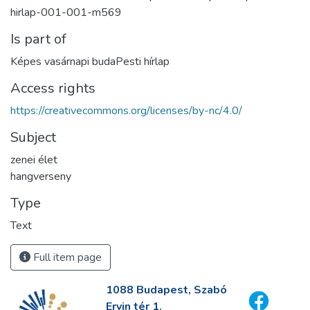
hirlap-001-001-m569
Is part of
Képes vasárnapi budaPesti hírlap
Access rights
https://creativecommons.org/licenses/by-nc/4.0/
Subject
zenei élet
hangverseny
Type
Text
Full item page
1088 Budapest, Szabó
Ervin tér 1.