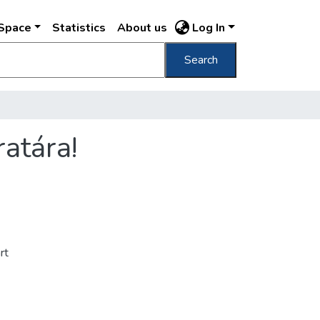
DSpace
Statistics
About us
Log In
Search
atára!
rt