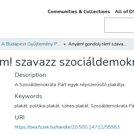
Communities & Collections
All of 
A Budapest Gyűjtemény Plakáttárának plakátjai
Anyám! gondolj rám! szavazz szociáldemokratára!
m! szavazz szociáldemokr
Description
A Szociáldemokrata Párt egyik népszerűsítő plakátja
Keywords
plakát, politikai plakát, színes plakát, Szociáldemokrata Pá
URI
https://bea.fszek.hu/handle/20.500.14711/58983