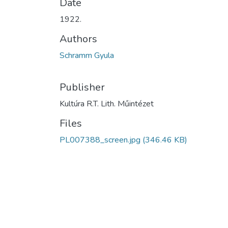
Date
1922.
Authors
Schramm Gyula
Publisher
Kultúra R.T. Lith. Műintézet
Files
PL007388_screen.jpg
(346.46 KB)