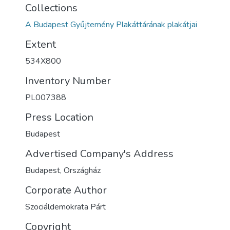
Collections
A Budapest Gyűjtemény Plakáttárának plakátjai
Extent
534X800
Inventory Number
PL007388
Press Location
Budapest
Advertised Company's Address
Budapest, Országház
Corporate Author
Szociáldemokrata Párt
Copyright