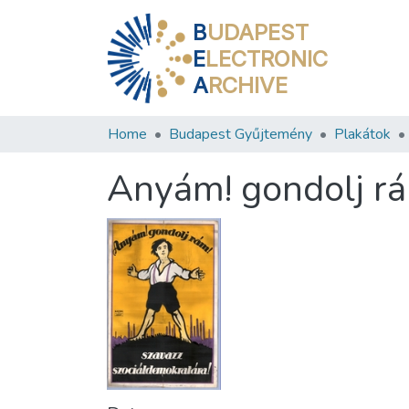
B
UDAPEST
E
LECTRONIC
A
RCHIVE
Home
Budapest Gyűjtemény
Plakátok
Anyám! gondolj rá