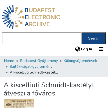
B
UDAPEST
E
LECTRONIC
A
RCHIVE
Search
(current
Log In
Home
Budapest Gyűjtemény
Különgyűjtemények
Communities & Collections
Sajtókivágat-gyűjtemény
All of DSpace
A kiscelliuti Schmidt-kastélyt átveszi a főváros
Statistics
A kiscelliuti Schmidt-kastélyt
About us
átveszi a főváros