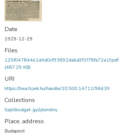
Date
1929-12-29
Files
125f047844e1d4d0cf93892da6a9f1f78fa72a1f.pdf
(487.29 KB)
URI
https://bea.fszek.hu/handle/20.500.14711/96639
Collections
Sajtókivágat-gyűjtemény
Place, address
Budapest