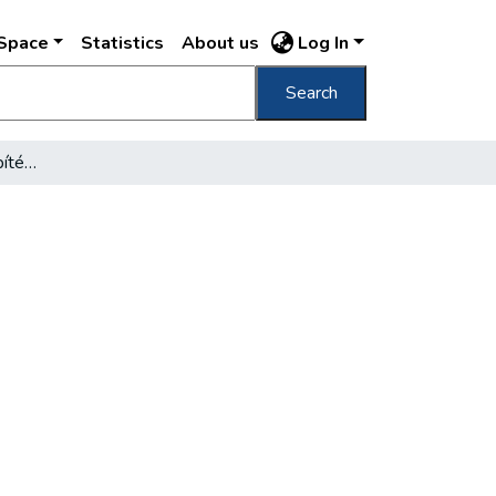
DSpace
Statistics
About us
Log In
Search
A Lánchíd csodálatos építéséről