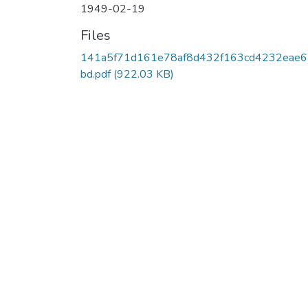
1949-02-19
Files
141a5f71d161e78af8d432f163cd4232eae
bd.pdf
(922.03 KB)