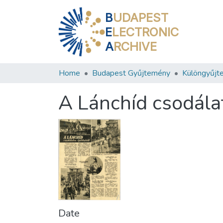
B
UDAPEST
E
LECTRONIC
A
RCHIVE
Home
Budapest Gyűjtemény
Különgyűjt
A Lánchíd csodála
Date