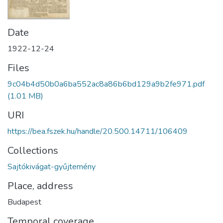
Date
1922-12-24
Files
9c04b4d50b0a6ba552ac8a86b6bd129a9b2fe971.pdf
(1.01 MB)
URI
https://bea.fszek.hu/handle/20.500.14711/106409
Collections
Sajtókivágat-gyűjtemény
Place, address
Budapest
Temporal coverage