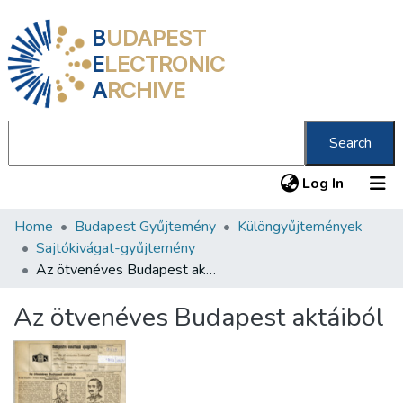
B
UDAPEST
E
LECTRONIC
A
RCHIVE
Search
(current
Log In
Home
Budapest Gyűjtemény
Különgyűjtemények
Communities & Collections
Sajtókivágat-gyűjtemény
All of DSpace
Az ötvenéves Budapest aktáiból
Statistics
Az ötvenéves Budapest aktáiból
About us