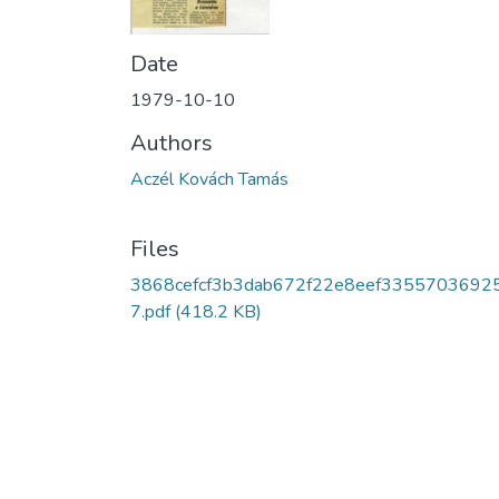
Date
1979-10-10
Authors
Aczél Kovách Tamás
Files
3868cefcf3b3dab672f22e8eef3355703692
7.pdf
(418.2 KB)