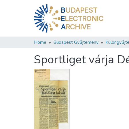
B
UDAPEST
E
LECTRONIC
A
RCHIVE
Home
Budapest Gyűjtemény
Különgyűjt
Sportliget várja D