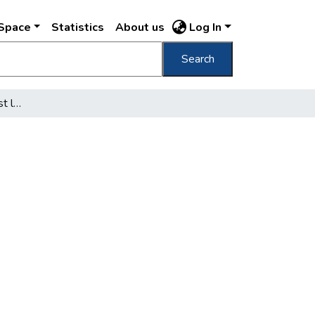
DSpace
Statistics
About us
Log In
Search
Sportliget várja Dél-Pest lakóit