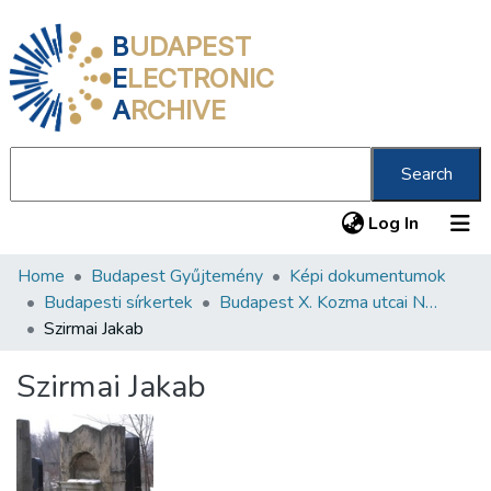
B
UDAPEST
E
LECTRONIC
A
RCHIVE
Search
(current
Log In
Home
Budapest Gyűjtemény
Képi dokumentumok
Communities & Collections
Budapesti sírkertek
Budapest X. Kozma utcai Neológ Zsidó Temető
All of DSpace
Szirmai Jakab
Statistics
Szirmai Jakab
About us