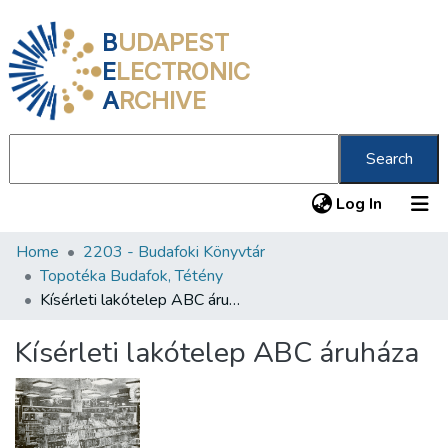
B
UDAPEST
E
LECTRONIC
A
RCHIVE
Search
(current
Log In
Home
2203 - Budafoki Könyvtár
Communities & Collections
Topotéka Budafok, Tétény
All of DSpace
Kísérleti lakótelep ABC áruháza
Statistics
Kísérleti lakótelep ABC áruháza
About us