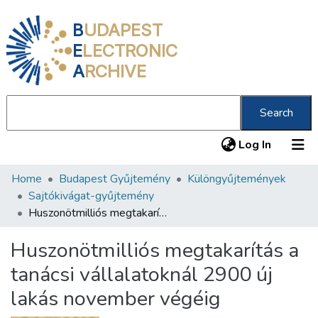
B
UDAPEST
E
LECTRONIC
A
RCHIVE
Search
(current
Log In
Home
Budapest Gyűjtemény
Különgyűjtemények
Communities & Collections
Sajtókivágat-gyűjtemény
All of DSpace
Huszonötmilliós megtakarítás a tanácsi vállalatoknál 2900 új lakás november végéig
Statistics
Huszonötmilliós megtakarítás a
About us
tanácsi vállalatoknál 2900 új
lakás november végéig