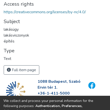
Access rights
https://creativecommons.org/licenses/by-nc/4.0/
Subject
lakásügy
lakásviszonyok
építés
Type
Text
Full item page
1088 Budapest, Szabó
Ervin tér 1.
+36-1-411-5000
info@fszek.hu
We collect and process your personal information for the
https://fszek.hu
following purposes:
Authentication, Preferences,