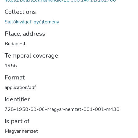
https://bea.fszek.hu/handle/20.500.14711/102766
Collections
Sajtókivágat-gyűjtemény
Place, address
Budapest
Temporal coverage
1958
Format
application/pdf
Identifier
728-1958-09-06-Magyar-nemzet-001-001-m430
Is part of
Magyar nemzet