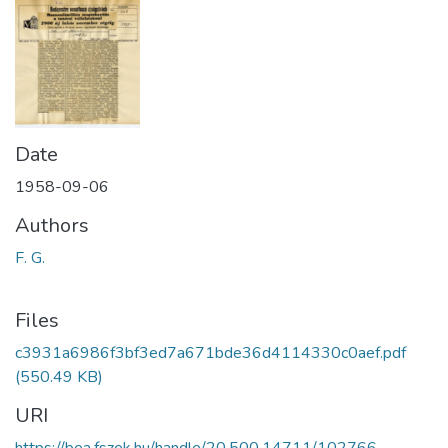
Date
1958-09-06
Authors
F. G.
Files
c3931a6986f3bf3ed7a671bde36d4114330c0aef.pdf
(550.49 KB)
URI