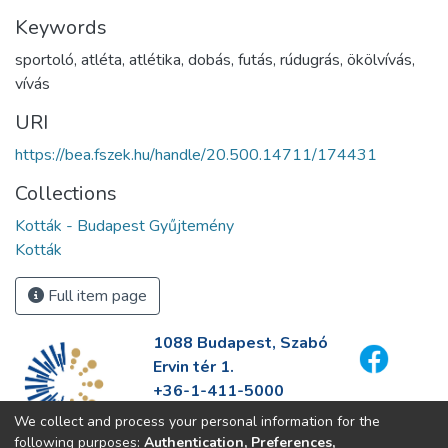
Keywords
sportoló
,
atléta
,
atlétika
,
dobás
,
futás
,
rúdugrás
,
ökölvívás
,
vívás
URI
https://bea.fszek.hu/handle/20.500.14711/174431
Collections
Kották - Budapest Gyűjtemény
Kották
Full item page
1088 Budapest, Szabó
Ervin tér 1.
+36-1-411-5000
info@fszek.hu
We collect and process your personal information for the
https://fszek.hu
following purposes:
Authentication, Preferences,