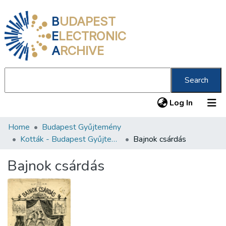
B
UDAPEST
E
LECTRONIC
A
RCHIVE
Search
(current
Log In
Home
Budapest Gyűjtemény
Communities & Collections
Kották - Budapest Gyűjtemény
Bajnok csárdás
All of DSpace
Bajnok csárdás
Statistics
About us