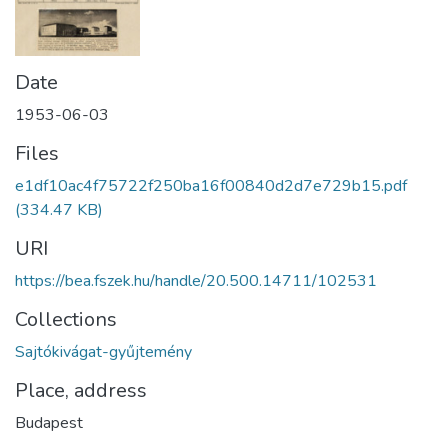
Date
1953-06-03
Files
e1df10ac4f75722f250ba16f00840d2d7e729b15.pdf
(334.47 KB)
URI
https://bea.fszek.hu/handle/20.500.14711/102531
Collections
Sajtókivágat-gyűjtemény
Place, address
Budapest