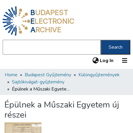
B
UDAPEST
E
LECTRONIC
A
RCHIVE
Search
(current
Log In
Home
Budapest Gyűjtemény
Különgyűjtemények
Communities & Collections
Sajtókivágat-gyűjtemény
All of DSpace
Épülnek a Műszaki Egyetem új részei
Statistics
Épülnek a Műszaki Egyetem új
About us
részei