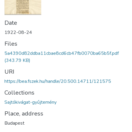
Date
1922-08-24
Files
5a4390d82ddba11cbae8cd6cb47fb0070ba65b5f.pdf
(343.79 KB)
URI
https://bea.fszek.hu/handle/20.500.14711/121575
Collections
Sajtókivágat-gyűjtemény
Place, address
Budapest