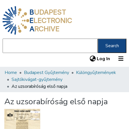
B
UDAPEST
E
LECTRONIC
A
RCHIVE
Search
(current
Log In
Home
Budapest Gyűjtemény
Különgyűjtemények
Communities & Collections
Sajtókivágat-gyűjtemény
All of DSpace
Az uzsorabíróság első napja
Statistics
Az uzsorabíróság első napja
About us