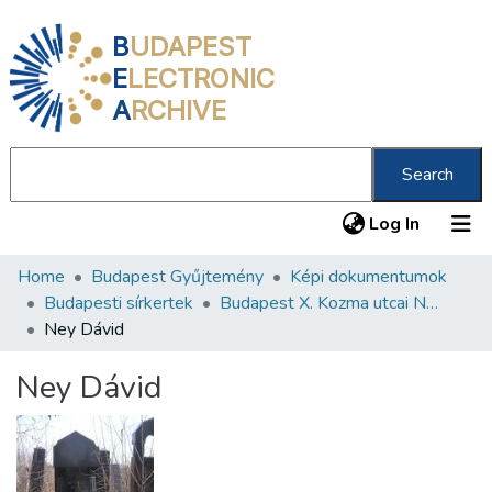
B
UDAPEST
E
LECTRONIC
A
RCHIVE
Search
(current
Log In
Home
Budapest Gyűjtemény
Képi dokumentumok
Communities & Collections
Budapesti sírkertek
Budapest X. Kozma utcai Neológ Zsidó Temető
All of DSpace
Ney Dávid
Statistics
Ney Dávid
About us