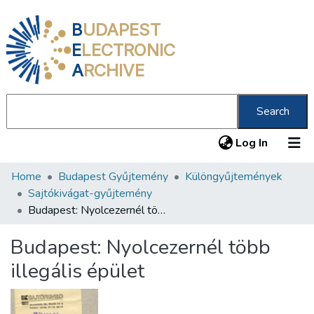
B
UDAPEST
E
LECTRONIC
A
RCHIVE
Search
(current
Log In
Home
Budapest Gyűjtemény
Különgyűjtemények
Communities & Collections
Sajtókivágat-gyűjtemény
All of DSpace
Budapest: Nyolcezernél több illegális épület
Statistics
Budapest: Nyolcezernél több
About us
illegális épület