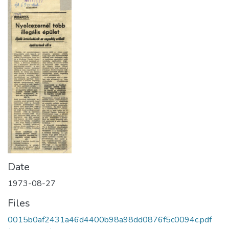
Date
1973-08-27
Files
0015b0af2431a46d4400b98a98dd0876f5c0094c.pdf