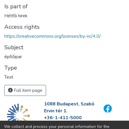
Is part of
Hétfői hirek
Access rights
https://creativecommons.org/licenses/by-nc/4.0/
Subject
építőipar
Type
Text
Full item page
1088 Budapest, Szabó
Ervin tér 1.
+36-1-411-5000
info@fszek.hu
We collect and process your personal information for the