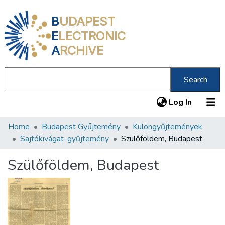
B
UDAPEST
E
LECTRONIC
A
RCHIVE
Search
(current
Log In
Home
Budapest Gyűjtemény
Különgyűjtemények
Communities & Collections
Sajtókivágat-gyűjtemény
Szülőföldem, Budapest
All of DSpace
Szülőföldem, Budapest
Statistics
About us