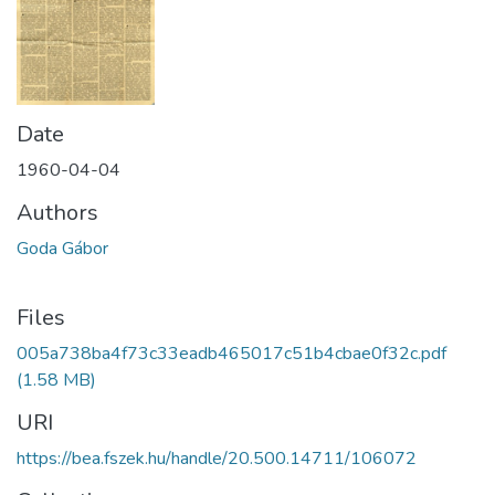
Date
1960-04-04
Authors
Goda Gábor
Files
005a738ba4f73c33eadb465017c51b4cbae0f32c.pdf
(1.58 MB)
URI
https://bea.fszek.hu/handle/20.500.14711/106072