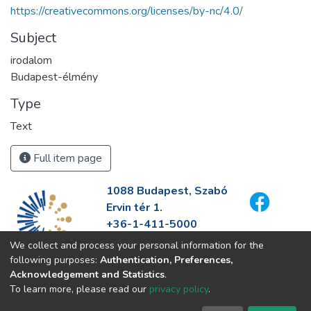
https://creativecommons.org/licenses/by-nc/4.0/
Subject
irodalom
Budapest-élmény
Type
Text
Full item page
1088 Budapest, Szabó
Ervin tér 1.
+36-1-411-5000
info@fszek.hu
We collect and process your personal information for the
https://fszek.hu
following purposes:
Authentication, Preferences,
Acknowledgement and Statistics
.
To learn more, please read our
privacy policy
.