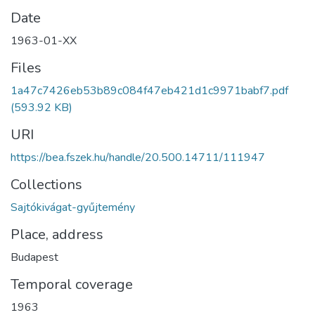
Date
1963-01-XX
Files
1a47c7426eb53b89c084f47eb421d1c9971babf7.pdf
(593.92 KB)
URI
https://bea.fszek.hu/handle/20.500.14711/111947
Collections
Sajtókivágat-gyűjtemény
Place, address
Budapest
Temporal coverage
1963