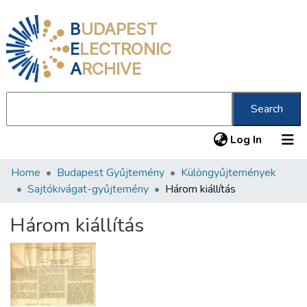
B
UDAPEST
E
LECTRONIC
A
RCHIVE
Search
(current
Log In
Home
Budapest Gyűjtemény
Különgyűjtemények
Communities & Collections
Sajtókivágat-gyűjtemény
Három kiállítás
All of DSpace
Három kiállítás
Statistics
About us