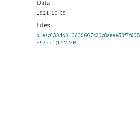
Date
1921-10-09
Files
b1eac6334d310639667c29c8aeee58f7f69
557.pdf
(1.32 MB)