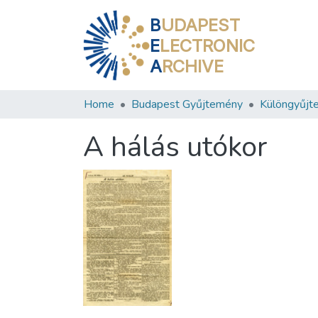
B
UDAPEST
E
LECTRONIC
A
RCHIVE
Home
Budapest Gyűjtemény
Különgyűjt
A hálás utókor