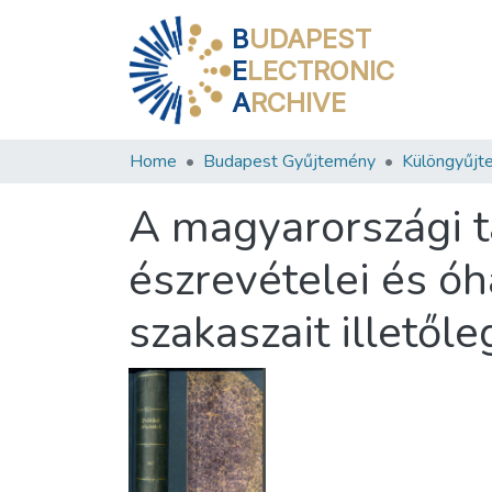
B
UDAPEST
E
LECTRONIC
A
RCHIVE
Home
Budapest Gyűjtemény
Különgyűjt
A magyarországi t
észrevételei és óh
szakaszait illetőle