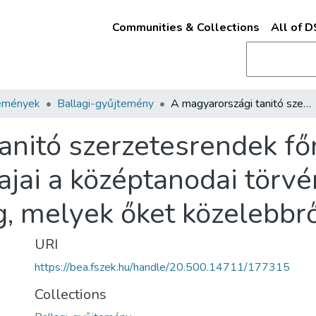
Communities & Collections
All of 
emények
Ballagi-gyűjtemény
A magyarországi tanitó szerzetesrendek főnökeinek észrevételei és óhajai a középtanodai törvényjavaslat azon szakaszait illetőleg, melyek őket közelebbről érintik
anitó szerzetesrendek f
ajai a középtanodai törv
g, melyek őket közelebbrő
URI
https://bea.fszek.hu/handle/20.500.14711/177315
Collections