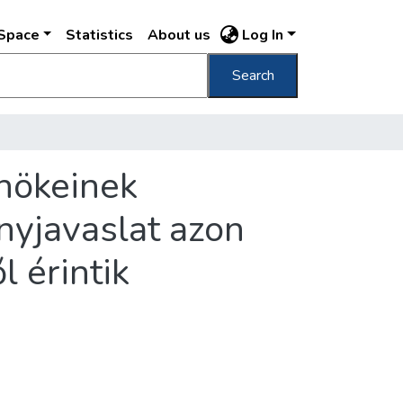
DSpace
Statistics
About us
Log In
Search
őnökeinek
ényjavaslat azon
l érintik