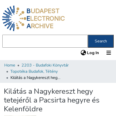
B
UDAPEST
E
LECTRONIC
A
RCHIVE
Search
(current
Log In
Home
2203 - Budafoki Könyvtár
Communities & Collections
Topotéka Budafok, Tétény
All of DSpace
Kilátás a Nagykereszt hegy tetejéről a Pacsirta hegyre és Kelenföldre
Statistics
Kilátás a Nagykereszt hegy
About us
tetejéről a Pacsirta hegyre és
Kelenföldre