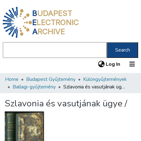
B
UDAPEST
E
LECTRONIC
A
RCHIVE
Search
(current
Log In
Home
Budapest Gyűjtemény
Különgyűjtemények
Communities & Collections
Ballagi-gyűjtemény
Szlavonia és vasutjának ügye /
All of DSpace
Szlavonia és vasutjának ügye /
Statistics
About us