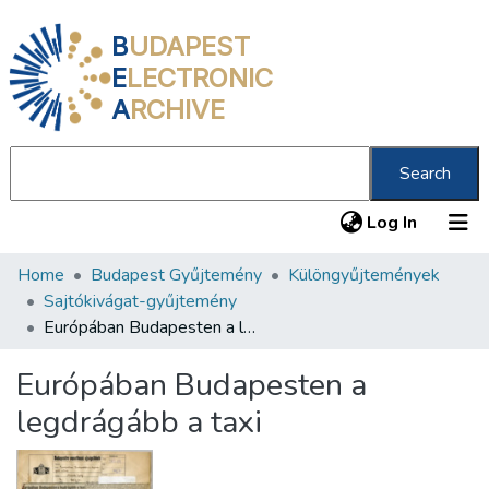
B
UDAPEST
E
LECTRONIC
A
RCHIVE
Search
(current
Log In
Home
Budapest Gyűjtemény
Különgyűjtemények
Communities & Collections
Sajtókivágat-gyűjtemény
All of DSpace
Európában Budapesten a legdrágább a taxi
Statistics
Európában Budapesten a
About us
legdrágább a taxi