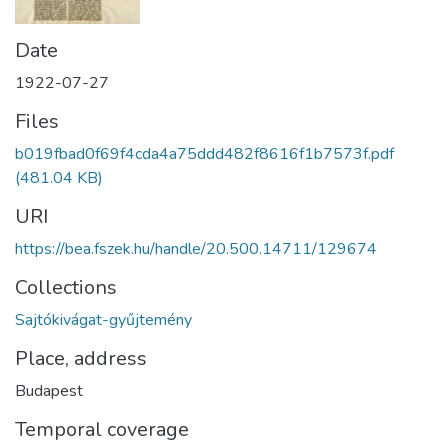
Date
1922-07-27
Files
b019fbad0f69f4cda4a75ddd482f8616f1b7573f.pdf
(481.04 KB)
URI
https://bea.fszek.hu/handle/20.500.14711/129674
Collections
Sajtókivágat-gyűjtemény
Place, address
Budapest
Temporal coverage