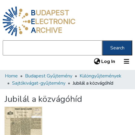
B
UDAPEST
E
LECTRONIC
A
RCHIVE
Search
(current
Log In
Home
Budapest Gyűjtemény
Különgyűjtemények
Communities & Collections
Sajtókivágat-gyűjtemény
Jubilál a közvágóhíd
All of DSpace
Jubilál a közvágóhíd
Statistics
About us