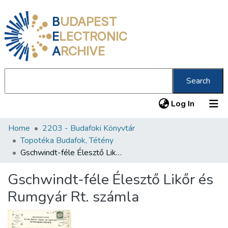
B
UDAPEST
E
LECTRONIC
A
RCHIVE
Search
(current
Log In
Home
2203 - Budafoki Könyvtár
Communities & Collections
Topotéka Budafok, Tétény
All of DSpace
Gschwindt-féle Élesztő Likőr és Rumgyár Rt. számla
Statistics
Gschwindt-féle Élesztő Likőr és
About us
Rumgyár Rt. számla