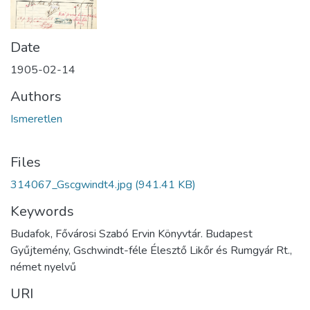
Date
1905-02-14
Authors
Ismeretlen
Files
314067_Gscgwindt4.jpg
(941.41 KB)
Keywords
Budafok, Fővárosi Szabó Ervin Könyvtár. Budapest
Gyűjtemény, Gschwindt-féle Élesztő Likőr és Rumgyár Rt.,
német nyelvű
URI