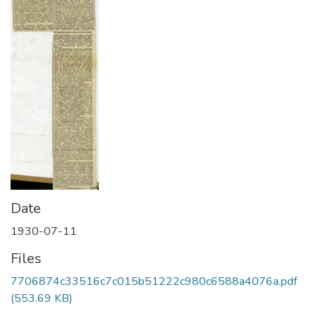
Date
1930-07-11
Files
7706874c33516c7c015b51222c980c6588a4076a.pdf
(553.69 KB)