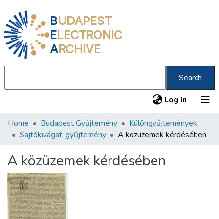
B
UDAPEST
E
LECTRONIC
A
RCHIVE
Search
(current
Log In
Home
Budapest Gyűjtemény
Különgyűjtemények
Communities & Collections
Sajtókivágat-gyűjtemény
A közüzemek kérdésében
All of DSpace
A közüzemek kérdésében
Statistics
About us