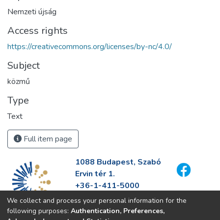
Nemzeti újság
Access rights
https://creativecommons.org/licenses/by-nc/4.0/
Subject
közmű
Type
Text
Full item page
1088 Budapest, Szabó
Ervin tér 1.
+36-1-411-5000
info@fszek.hu
We collect and process your personal information for the
https://fszek.hu
following purposes:
Authentication, Preferences,