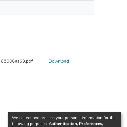
968006aa63.pdf
Download
We collect and process your personal information for the
following purposes:
Authentication, Preferences,