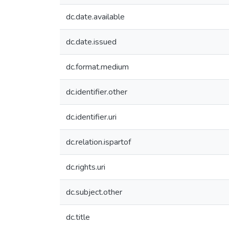
dc.date.available
dc.date.issued
dc.format.medium
dc.identifier.other
dc.identifier.uri
dc.relation.ispartof
dc.rights.uri
dc.subject.other
dc.title