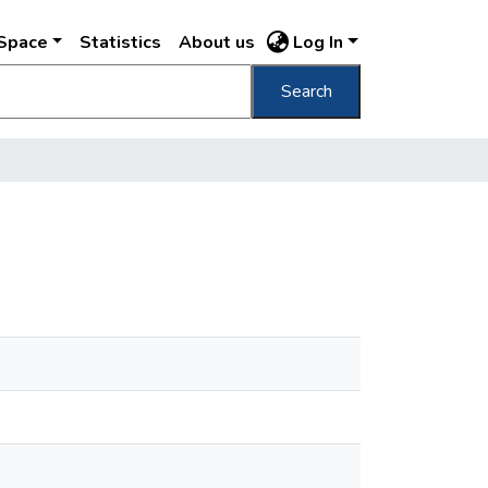
DSpace
Statistics
About us
Log In
Search