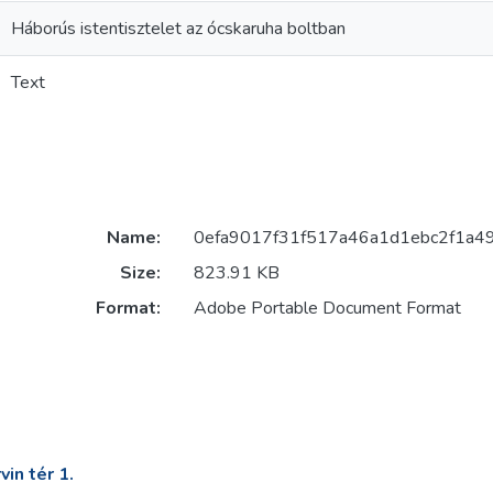
Háborús istentisztelet az ócskaruha boltban
Text
Name:
0efa9017f31f517a46a1d1ebc2f1a4
Size:
823.91 KB
Format:
Adobe Portable Document Format
in tér 1.