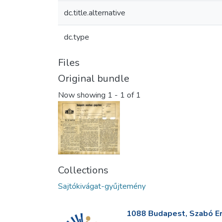
dc.title.alternative
dc.type
Files
Original bundle
Now showing
1 - 1 of 1
Collections
Sajtókivágat-gyűjtemény
1088 Budapest, Szabó Erv