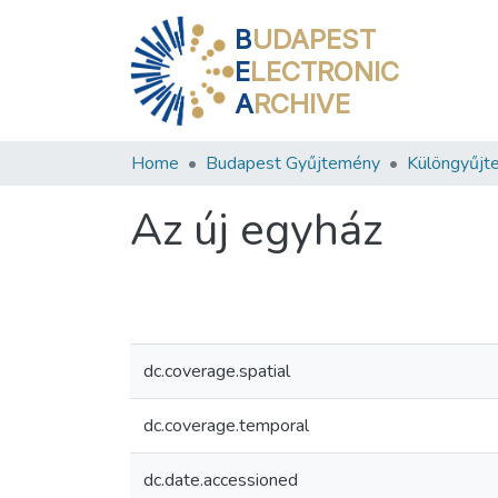
B
UDAPEST
E
LECTRONIC
A
RCHIVE
Home
Budapest Gyűjtemény
Különgyűjt
Az új egyház
dc.coverage.spatial
dc.coverage.temporal
dc.date.accessioned