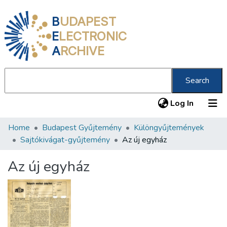
B
UDAPEST
E
LECTRONIC
A
RCHIVE
Search
(current
Log In
Home
Budapest Gyűjtemény
Különgyűjtemények
Communities & Collections
Sajtókivágat-gyűjtemény
Az új egyház
All of DSpace
Az új egyház
Statistics
About us