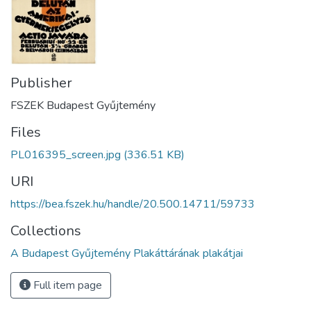
Publisher
FSZEK Budapest Gyűjtemény
Files
PL016395_screen.jpg
(336.51 KB)
URI
https://bea.fszek.hu/handle/20.500.14711/59733
Collections
A Budapest Gyűjtemény Plakáttárának plakátjai
Full item page