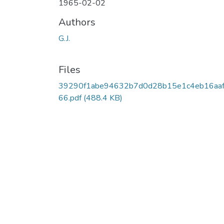
1965-02-02
Authors
G.J.
Files
39290f1abe94632b7d0d28b15e1c4eb16aaf
66.pdf
(488.4 KB)