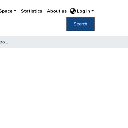
DSpace
Statistics
About us
Log In
Search
Korszerű szocialista metropolis