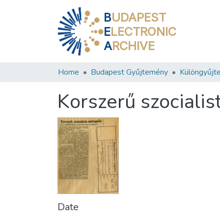
B
UDAPEST
E
LECTRONIC
A
RCHIVE
Home
Budapest Gyűjtemény
Különgyűjt
Korszerű szocialis
Date