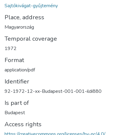
Sajtókivágat-gyűjtemény
Place, address
Magyarország
Temporal coverage
1972
Format
application/pdf
Identifier
92-1972-12-xx-Budapest-001-001-ildi880
Is part of
Budapest
Access rights
https://creativecommons.org/licenses/by-nc/4.0/