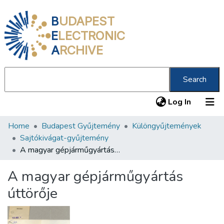
B
UDAPEST
E
LECTRONIC
A
RCHIVE
Search
(current
Log In
Home
Budapest Gyűjtemény
Különgyűjtemények
Communities & Collections
Sajtókivágat-gyűjtemény
All of DSpace
A magyar gépjárműgyártás úttörője
Statistics
A magyar gépjárműgyártás
About us
úttörője