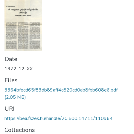
Date
1972-12-XX
Files
3364bfecd65f83db89aff4c820cd0ab8fbb608e6.pdf
(2.05 MB)
URI
https://bea.fszek.hu/handle/20.500.14711/110964
Collections